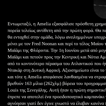
Εντωμεταξύ, η Amelia εξασφάλισε πρόσθετη χρηματ
πορεία τελείως αντίθετη από την πρώτη φορά. Θα π
θα ενταχθεί στην ομάδα, λόγω ανειλημμένων υποχρ
μένει με τον Fred Noonan και περί το τέλος Μαίου 
Μαϊάμι της Φλόριντα. Την 1η Ιουνίου μετά από μεγ
Μαϊάμι και πετούν προς την Κεντρική και Νότια Αμ
από το κοντινότερο πέρασμα του Ατλαντικού που ήτ
Ντακάρ στη Δυτική Αφρική. Αξιοσημείωτο είναι το γ
και τότε η Amelia απεφάσισε λανθασμένα να στραφ
βρεθούν 163 μίλια (262χλμ) βόρεια του προγραμμα
Louis της Σενεγάλης. Αυτή ήταν η πρώτη σημαντικ
έπρεπε να αποτελεί ένα προειδοποιητικό καμπανάκι
αγνόησαν γιατί δεν έγινε γνωστό να έλαβαν κανένα