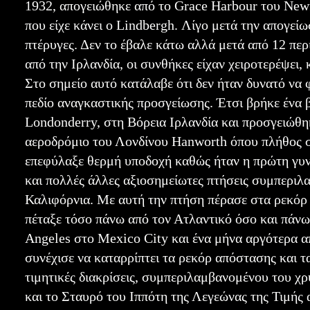
1932, απογειώθηκε από το Grace Harbour του New
που είχε κάνει ο Lindbergh. Λίγο μετά την απογε
πτέρυγες. Δεν το έβαλε κάτω αλλά μετά από 12 περ
από την Ιρλανδία, οι συνθήκες είχαν χειροτερέψει
Στο σημείο αυτό κατάλαβε ότι δεν ήταν δυνατό να φ
πεδίο αναγκαστικής προσγείωσης. Έτσι βρήκε ένα 
Londonderry, στη Βόρεια Ιρλανδία και προσγειώθη
αεροδρόμιο του Λονδίνου Hanworth όπου πλήθος σ
επεφύλαξε θερμή υποδοχή καθώς ήταν η πρώτη γυν
και πολλές άλλες αξιοσημείωτες πτήσεις συμπεριλα
Καλιφόρνια. Με αυτή την πτήση πέρασε στα ρεκόρ 
πέταξε τόσο πάνω από τον Ατλαντικό όσο και πάνω 
Angeles στο Mexico City και ένα μήνα αργότερα α
συνέχισε να καταρρίπτει τα ρεκόρ απόστασης και τ
τιμητικές διακρίσεις, συμπεριλαμβανομένου του χ
και το Σταυρό του Ιππότη της Λεγεώνας της Τιμής 