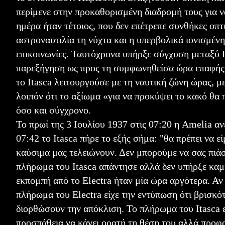
περίμενε στην προκαθορισμένη διαδρομή τους για να
ημέρα ήταν τέτοιος, που δεν επέτρεπε συνθήκες οπ
αστροναυτιλία τη νύχτα και η υπερβολικά ιονισμέν
επικοινωνίες. Ταυτόχρονα υπήρξε σύγχυση μεταξύ Ea
παρεξήγηση ως προς τη συμφωνηθείσα ώρα επαφής.
το Itasca λειτουργούσε με τη ναυτική ζώνη ώρας, 
λοιπόν ότι το αξίωμα «για να προκύψει το κακό θα
όσο και σύγχρονο.
Το πρωί της 3 Ιουλίου 1937 στις 07:20 η Amelia α
07:42 το Itasca πήρε το εξής σήμα: "θα πρέπει να 
καύσιμα μας τελειώνουν. Δεν μπορούμε να σας πιάσο
πλήρωμα του Itasca απάντησε αλλά δεν υπήρξε καμία
εκπομπή από το Electra ήταν μία ώρα αργότερα. Αν 
πλήρωμα του Electra είχε την εντύπωση ότι βρισκότ
διορθώσουν την απόκλιση. Το πλήρωμα του Itasca 
προσπάθεια να κάνει ορατή τη θέση του αλλά προφα