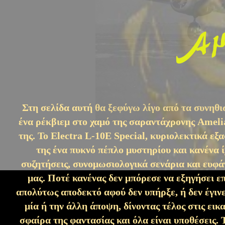
Στη σελίδα αυτή θα ξεφύγω λίγο από τα συνηθι
ένα ρέκβιεμ στο χαμό της σαραντάχρονης Ameli
της. Το Electra L-10E Special, κυριολεκτικά 
της ένα πυκνό πέπλο μυστηρίου και κανένα 
συζητήσεις, συνομωσιολογικά σενάρια και ευφάν
μας. Ποτέ κανένας δεν μπόρεσε να εξηγήσει ε
απολύτως αποδεκτό αφού δεν υπήρξε, ή δεν έγινε
μία ή την άλλη άποψη, δίνοντας τέλος στις εικ
σφαίρα της φαντασίας και όλα είναι υποθέσεις. 