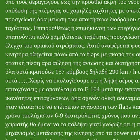
από τους αεραγωγούς έως την πρόσθια άκρη του νέου
απόδοση της πτέρυγας σε χαμηλές ταχύτητες με απο
προσγείωση άρα μείωση των απαιτήσεων διαδρόμου ε
ταχύτητας. Επιπροσθέτως η επιμήκυνση των πτερύγων
απαιτούνται πολύ χαμηλότερες ταχύτητες προσγείωσης
έλεγχο του οριακού στρώματος. Αυτό αναφέρεται φυσι
κινητήρα οδηγείται πάνω από τα flaps με σκοπό την 
στατική πίεση άρα αύξηση της άντωσης και διατήρησ
όλα αυτά κρατούσε 157 κόμβους δηλαδή 290 km / h σ
αυτά....;;;Χωρίς να υπολογίσουμε οτι η λήψη αέρος α
επιταχύνσεις με αποτέλεσμα το F-104 μετά την έκταση
ικανότητες επιταχύνσεων, άρα σχεδόν ολική αδυναμία
ήταν τέτοια που να επέτρεπαν ανάσυρση των flaps κα
χρόνο τουλάχιστον 6-9 δευτερόλεπτα, χρόνος που αντ
χειριστής θα έμενε να το παλέψει γιατί γνώριζε οτι 
μηχανισμός μετάδοσης της κίνησης από τα power units