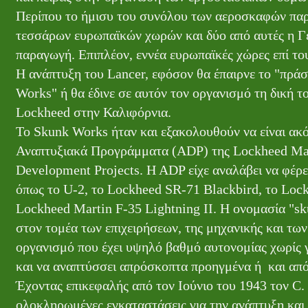
Περίπου το ήμισυ του συνόλου των αεροσκαφών παρ
τεσσάρων ευρωπαϊκών χωρών και δύο από αυτές η Γε
παραγωγή. Επιπλέον, εννέα ευρωπαϊκές χώρες επί το
Η ανάπτυξη του Lancer, εφόσον θα έπαιρνε το "πρ
Works" ή θα έδινε σε αυτόν τον οργανισμό τη δική
Lockheed στην Καλιφόρνια.
Το Skunk Works ήταν και εξακολουθούν να είναι ακ
Αναπτυξιακά Προγράμματα (ADP) της Lockheed Mar
Development Projects. H ADP είχε αναλάβει να φέρ
όπως το U-2, το Lockheed SR-71 Blackbird, το Loc
Lockheed Martin F-35 Lightning II. Η ονομασία "sk
στον τομέα των επιχειρήσεων, της μηχανικής και των
οργανισμό που έχει υψηλό βαθμό αυτονομίας χωρίς γρ
και να αναπτύσσει απρόσκοπτα προηγμένα ή και από
Έχοντας επικεφαλής από τον Ιούνιο του 1943 τον C.
ολοκληρωμένες εγκαταστάσεις για την ανάπτυξη και