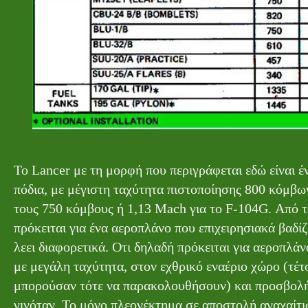
Το Lancer με τη μορφή που περιγράφεται εδώ είναι 
πόδια, με μέγιστη ταχύτητα πιστοποίησης 800 κόμβω
τους 750 κόμβους ή 1,13 Mach για το F-104G. Από 
πρόκειται για ένα αεροπλάνο που επιχειρησιακά βαδί
λεει διαφορετικά. Οτι δηλαδή πρόκειται για αεροπλά
με μεγάλη ταχύτητα, στον εχθρικό εναέριο χώρο (τέ
μπορούσαν τότε να παρακολουθήσουν) και προσβολή τ
γινόταν. Το μόνο πλεονέκτημα σε αποστολή αναχαίτι