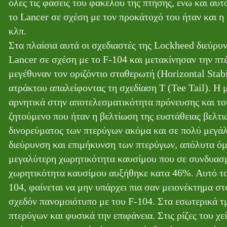
όλες τις φάσεις του φακέλου της πτήσης, ενώ και αυτ
το Lancer σε σχέση με τον προκάτοχό του ήταν και 
κλπ.
Στα πλαίσια αυτά οι σχεδιαστές της Lockheed διεύρυ
Lancer σε σχέση με το F-104 και μετακίνησαν την π
μεγέθυναν τον οριζόντιο σταθερωτή (Horizontal Stab
ατράκτου απαλείφοντας τη σχεδίαση Τ (Tee Tail). Η 
αρνητικά στην αποτελεσματικότητα πρόνευσης και του
ζητούμενο που ήταν η βελτίωση της ευστάθειας βελτι
δινορεύματος των πτερύγων ακόμα και σε πολύ μεγάλ
διεύρυνση και επιμήκυνση των πτερύγων, απόλυτα όμ
μεγαλύτερη χωρητικότητα καυσίμου που σε συνδυασμ
χωρητικότητα καυσίμου αυξήθηκε κατα 46%. Αυτό το 
104, φαίνεται να μην υπάρχει πια σαν μειονέκτημα στ
σχεδόν πανομοιότυπο με του F-104. Στα εσωτερικά τ
πτερύγων και φυσικά την επιφάνεια. Στις ρίζες του 