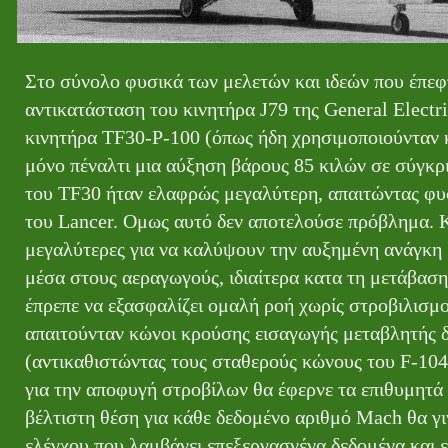
Στο σύνολο φυσικά των μελετών και ιδεών που έπεφτ
αντικατάσταση του κινητήρα J79 της General Electr
κινητήρα TF30-P-100 (όπως ήδη χρησιμοποιούνταν κ
μόνο πέναλτι μια αύξηση βάρους 85 κιλών σε σύγκρι
του TF30 ήταν ελαφρώς μεγαλύτερη, απαιτώντας φυσ
του Lancer. Ομως αυτό δεν αποτελούσε πρόβλημα. Κατ
μεγαλύτερες για να καλύψουν την αυξημένη ανάγκη ρ
μέσα στους αεραγωγούς, ιδιαίτερα κατα τη μετάβαση
έπρεπε να εξασφαλίζει ομαλή ροή χωρίς στροβιλισμού
απαιτούνταν κώνοι κρούσης εισαγωγής μεταβλητής δ
(αντικαθιστώντας τους σταθερούς κώνους του F-104
για την αποφυγή στροβίλων θα έφερνε τα επιθυμητ
βέλτιστη θέση για κάθε δεδομένο αριθμό Mach θα γ
ελέγχου που λαμβάνει επεξεργασνένα δεδομένα και ε