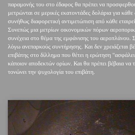
παραμονής του στο έδαφος θα πρέπει να προσφερθού
μετρώνται σε μερικές εκατοντάδες δολάρια για κά
συνήθως διαφορετική αντιμετώπιση από κάθε εταιρεί
Συνεπώς μια μετρίων οικονομικών πόρων αεροπορική
συνέχεια στο θέμα της εμφάνισης του αεροπλάνου. Σ
λόγω ανεπαρκούς συντήρησης. Και δεν χρειάζεται βέβ
επιβάτης στο δίλλημα που θέτει η ερώτηση "ασφάλεια
κάποιον αποδεκτών ορίων. Και θα πρέπει βέβαια να
τονώνει την ψυχολογία του επιβάτη.