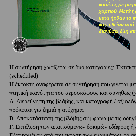
κασέτες με μικρ
χαρτιού. Μετά ή
μετά ήρθαν τα m
κατευθείαν από 
διανύσει όλη αυ
Η συντήρηση χωρίζεται σε δύο κατηγορίες: Έκτακ
(scheduled).
Η έκτακτη αναφέρεται σε συντήρηση που γίνεται με
πτητική ικανότητα του αεροσκάφους και συνήθως (χω
Α. Διερεύνηση της βλάβης, και καταγραφή / αξιολό
πρόκειται για ζημιά ή ατύχημα,
Β. Αποκατάσταση της βλάβης σύμφωνα με τις οδηγί
Γ. Εκτέλεση των απαιτούμενων δοκιμών εδάφους ή /
Εξαρτωμένου από την έκταση των ευρημάτων, το α