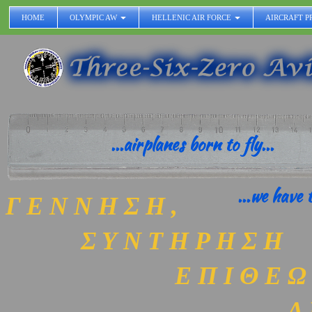
HOME
OLYMPIC AW
HELLENIC AIR FORCE
AIRCRAFT P
...airplanes born to fly...
...we have t
Γ Ε Ν Ν Η Σ Η ,
Σ Υ Ν Τ Η Ρ Η Σ Η
Ε Π Ι Θ Ε Ω Ρ 
​ Α Ε Ρ Ο Σ 