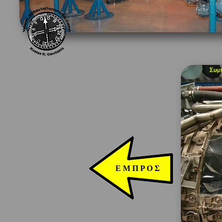
Ε Μ Π Ρ Ο Σ