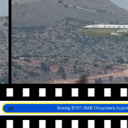
Boeing B707-384B Ολυμπιακή Αεροπο
86