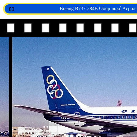
Boeing B737-284B Ολυμπιακή Αεροπ
83