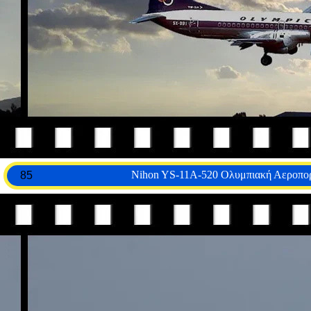
Nihon YS-11A-520 Ολυμπιακή Αεροπορί
85