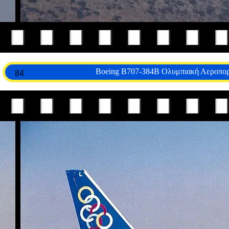
Boeing B707-384B Ολυμπιακή Αεροπορ
84