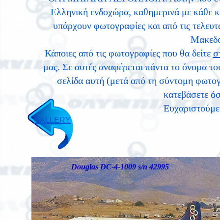
Ελληνική ενδοχώρα, καθημερινά με κάθε κα
υπάρχουν φωτογραφίες και από τις τελευτα
Μακεδο
Κάποιες από τις φωτογραφίες που θα δείτε
σ
μας. Σε αυτές αναφέρεται πάντα το όνομα 
σελίδα αυτή (μετά από τη σύντομη φωτογρ
κατεβάσετε όσ
Eυχαριστούμε 
GALLERY
Douglas DC-4-1009 s/n 42995