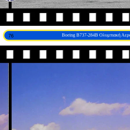
Boeing B737-284B Ολυμπιακή Αερ
76