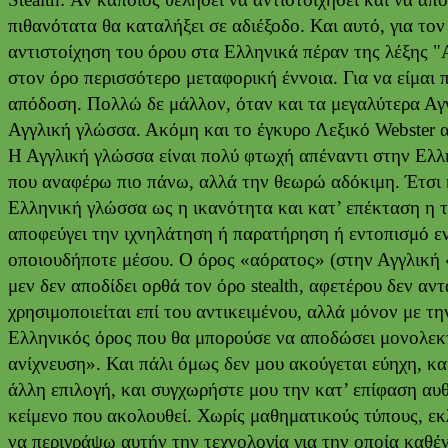
πιθανότατα θα καταλήξει σε αδιέξοδο. Και αυτό, για το
αντιστοίχηση του όρου στα Ελληνικά πέραν της λέξης
στον όρο περισσότερο μεταφορική έννοια. Για να είμαι π
απόδοση. Πολλώ δε μάλλον, όταν και τα μεγαλύτερα Αγ
Αγγλική γλώσσα. Ακόμη και το έγκυρο Λεξικό Webster απ
Η Αγγλική γλώσσα είναι πολύ φτωχή απέναντι στην Ελλη
που αναφέρω πιο πάνω, αλλά την θεωρώ αδόκιμη. Έτσι 
Ελληνική γλώσσα ως η ικανότητα και κατ’ επέκταση η τ
αποφεύγει την ιχνηλάτηση ή παρατήρηση ή εντοπισμό εν
οποιουδήποτε μέσου. Ο όρος «αόρατος» (στην Αγγλική «i
μεν δεν αποδίδει ορθά τον όρο stealth, αφετέρου δεν α
χρησιμοποιείται επί του αντικειμένου, αλλά μόνον με τ
Ελληνικός όρος που θα μπορούσε να αποδώσει μονολεκτικ
ανίχνευση». Και πάλι όμως δεν μου ακούγεται εύηχη, κα
άλλη επιλογή, και συγχωρήστε μου την κατ’ επίφαση αυθ
κείμενο που ακολουθεί. Χωρίς μαθηματικούς τύπους, ε
να περιγράψω αυτήν την τεχνολογία για την οποία καθέ