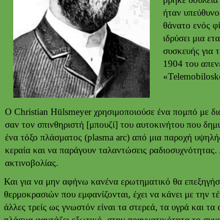
ήταν υπεύθυνο
θάνατο ενός φί
ιδρύσει μια ε
συσκευής για 
1904 του απεν
«Telemobilos
Ο Christian Hülsmeyer χρησιμοποιούσε ένα πομπό με δι
σαν τον σπινθηριστή [μπουζί] του αυτοκινήτου που δημι
ένα τόξο πλάσματος (plasma arc) από μια παροχή υψηλή
κεραία και να παράγουν ταλαντώσεις ραδιοσυχνότητας.
ακτινοβολίας.
Και για να μην αφήνω κανένα ερωτηματικό θα επεξηγήσ
θερμοκρασιών που εμφανίζονται, έχει να κάνει με την τ
άλλες τρείς ως γνωστόν είναι τα στερεά, τα υγρά και τα
πλάσμα φαντάζει εξωτικό, στην πραγματικότητα το συν