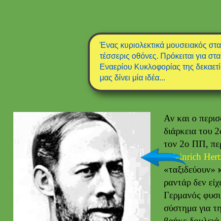
Ένας κυριολεκτικά μουσειακός στ
τέσσερις οθόνες. Πρόκειται για σ
Εναερίου Κυκλοφορίας της δεκαετί
μας δίνει μία ιδέα...
Αν και ο περι
διάρκεια του 
τον 2ο ΠΠ, π
Heinrich Hert
«ταξιδεύουν» 
ραντάρ δεν είχ
Γερμανός φυσι
σύστημα για τ
βρήκε δουλειά 