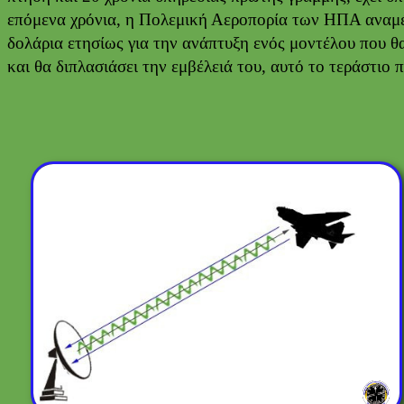
επόμενα χρόνια, η Πολεμική Αεροπορία των ΗΠΑ αναμέ
δολάρια ετησίως για την ανάπτυξη ενός μοντέλου που θα
και θα διπλασιάσει την εμβέλειά του, αυτό το τεράστι