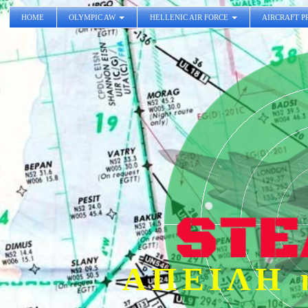
HOME
OLYMPIC AW
HELLENIC AIR FORCE
AIRCRAFT P
ΑΠΕΙΛΗ 