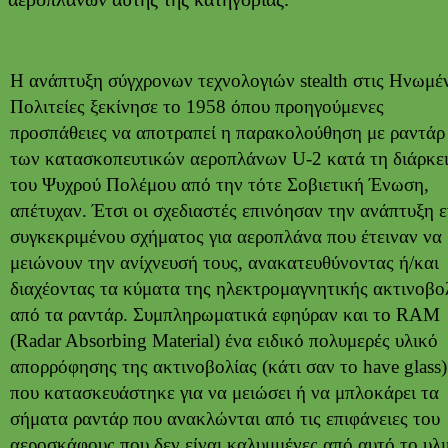
Η ανάπτυξη σύγχρονων τεχνολογιών stealth στις Ηνωμέ
Πολιτείες ξεκίνησε το 1958 όπου προηγούμενες
προσπάθειες να αποτραπεί η παρακολούθηση με ραντάρ
των κατασκοπευτικών αεροπλάνων U-2 κατά τη διάρκε
του Ψυχρού Πολέμου από την τότε Σοβιετική Ένωση,
απέτυχαν. Έτσι οι σχεδιαστές επινόησαν την ανάπτυξη 
συγκεκριμένου σχήματος για αεροπλάνα που έτειναν να
μειώνουν την ανίχνευσή τους, ανακατευθύνοντας ή/και
διαχέοντας τα κύματα της ηλεκτρομαγνητικής ακτινοβο
από τα ραντάρ. Συμπληρωματικά εφηύραν και το RAM
(Radar Absorbing Material) ένα ειδικό πολυμερές υλικό
απορρόφησης της ακτινοβολίας (κάτι σαν το have glass)
που κατασκευάστηκε για να μειώσει ή να μπλοκάρει τα
σήματα ραντάρ που ανακλώνται από τις επιφάνειες του
αεροσκάφους που δεν είναι καλυμμένες από αυτό το υλι