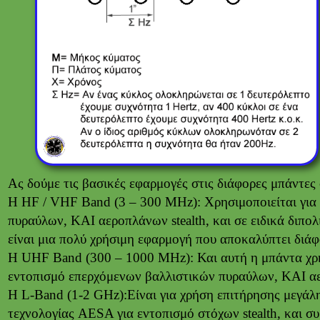
Ας δούμε τις βασικές εφαρμογές στις διάφορες μπάντες
H HF / VHF Band (3 – 300 MHz): Χρησιμοποιείται για 
πυραύλων, ΚΑΙ αεροπλάνων stealth, και σε ειδικά διπο
είναι μια πολύ χρήσιμη εφαρμογή που αποκαλύπτει διάφ
H UHF Band (300 – 1000 MHz): Και αυτή η μπάντα χρησ
εντοπισμό επερχόμενων βαλλιστικών πυραύλων, ΚΑΙ αε
Η L-Band (1-2 GHz):Είναι για χρήση επιτήρησης μεγάλ
τεχνολογίας AESA για εντοπισμό στόχων stealth, και σ