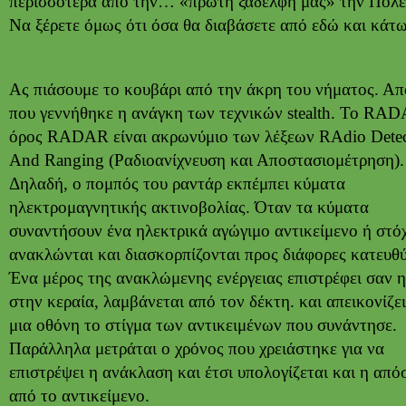
περισσότερα από την… «πρώτη ξαδέλφη μας» την Πολε
Να ξέρετε όμως ότι όσα θα διαβάσετε από εδώ και κάτω
Ας πιάσουμε το κουβάρι από την άκρη του νήματος. Απ
που γεννήθηκε η ανάγκη των τεχνικών stealth. Το RA
όρος RADAR είναι ακρωνύμιο των λέξεων RAdio Detec
Αnd Ranging (Ραδιοανίχνευση και Αποστασιομέτρηση).
Δηλαδή, ο πομπός του ραντάρ εκπέμπει κύματα
ηλεκτρομαγνητικής ακτινοβολίας. Όταν τα κύματα
συναντήσουν ένα ηλεκτρικά αγώγιμο αντικείμενο ή στό
ανακλώνται και διασκορπίζονται προς διάφορες κατευθύ
Ένα μέρος της ανακλώμενης ενέργειας επιστρέφει σαν 
στην κεραία, λαμβάνεται από τον δέκτη. και απεικονίζει
μια οθόνη το στίγμα των αντικειμένων που συνάντησε.
Παράλληλα μετράται ο χρόνος που χρειάστηκε για να
επιστρέψει η ανάκλαση και έτσι υπολογίζεται και η απ
από το αντικείμενο.