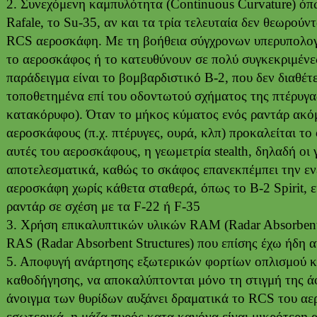
2. Συνεχόμενη καμπυλότητα (Continuous Curvature) όπως
Rafale, το Su-35, αν και τα τρία τελευταία δεν θεωρούν
RCS αεροσκάφη. Με τη βοήθεια σύγχρονων υπερυπολογι
το αεροσκάφος ή το κατευθύνουν σε πολύ συγκεκριμένες
παράδειγμα είναι το βομβαρδιστικό B-2, που δεν διαθέτ
τοποθετημένα επί του οδοντωτού σχήματος της πτέρυγας
κατακόρυφο). Όταν το μήκος κύματος ενός ραντάρ ακόμ
αεροσκάφους (π.χ. πτέρυγες, ουρά, κλπ) προκαλείται το 
αυτές του αεροσκάφους, η γεωμετρία stealth, δηλαδή οι 
αποτελεσματικά, καθώς το σκάφος επανεκπέμπει την ενέ
αεροσκάφη χωρίς κάθετα σταθερά, όπως το B-2 Spirit, 
ραντάρ σε σχέση με τα F-22 ή F-35
3. Χρήση επικαλυπτικών υλικών RAM (Radar Absorbent 
RAS (Radar Absorbent Structures) που επίσης έχω ήδη α
5. Αποφυγή ανάρτησης εξωτερικών φορτίων οπλισμού κα
καθοδήγησης, να αποκαλύπτονται μόνο τη στιγμή της ά
άνοιγμα των θυρίδων αυξάνει δραματικά το RCS του αερ
εσωτερικά, η μάζα πυρός κατα κανόνα είναι μικρότερη