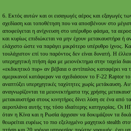
6. Εκτός αυτών και οι εισαγωγές αέρος και εξαγωγές τ
σχεδίαση και τοποθέτηση που να αποσβένουν στο μέγιστ
αποφεύγεται η ανίχνευση στο υπέρυθρο φάσμα, τα αεροσκ
και κυρίως επιδιώκεται να μην έχουν μετακαυστήρα ή αν
ελάχιστο ώστε να παράγει μικρότερο υπέρυθρο ίχνος. Κ
τουλάχιστον επί του παρόντος δεν είναι δυνατή. Η έλλε
υπερηχητική πτήση άρα με μειονέκτημα στην ταχεία διαφ
«εκδικητικό πυρ» αν βέβαια ο αντίπαλος καταφέρει να τ
αμερικανοί κατάφεραν να σχεδιάσουν το F-22 Raptor το 
αναπτύξει υπερηχητικές ταχύτητες χωρίς μετάκαυση. Αυτ
αναγνωρίζονται τα μειονεκτήματα της χρήσης μετακαυστ
μετακαυστήρα στους κινητήρες δίνει λύση σε ένα από 
αεροπλάνα αυτής της τόσο ιδιαίτερης κατηγορίας. Οι ΗΠ
όταν η Κίνα και η Ρωσία άρχισαν να δοκιμάζουν τα δικά
θεωρείται ευρέως το πιο εξελιγμένο μαχητικό stealth σ
πτήση και 20 χρόνια υπηρεσίας πρώτης γραμμής, έχει υπ