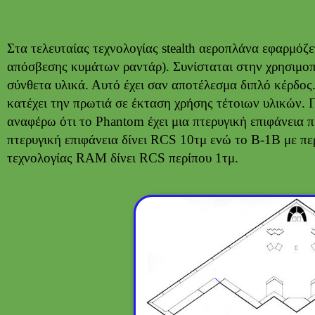
Στα τελευταίας τεχνολογίας stealth αεροπλάνα εφαρμόζ
απόσβεσης κυμάτων ραντάρ). Συνίσταται στην χρησιμοπ
σύνθετα υλικά. Αυτό έχει σαν αποτέλεσμα διπλό κέρδο
κατέχει την πρωτιά σε έκταση χρήσης τέτοιων υλικών. 
αναφέρω ότι το Phantom έχει μια πτερυγική επιφάνεια 
πτερυγική επιφάνεια δίνει RCS 10τμ ενώ το Β-1Β με πε
τεχνολογίας RAM δίνει RCS περίπου 1τμ.