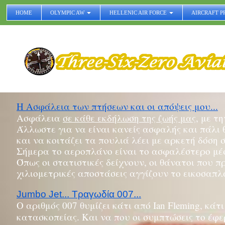
HOME
OLYMPIC AW
HELLENIC AIR FORCE
AIRCRAFT P
Η Ασφάλεια των πτήσεων και οι απόψεις μου...
Ασφάλεια
σε κάθε εκδήλωση της ζωής μας,
με τη
Άλλωστε για να είναι κανείς ασφαλής και πάλι 
και να κοιτάζει τα πουλιά λέει με αρκετή δόση
Σήμερα το αεροπλάνο είναι το ασφαλέστερο μέ
Όπως οι στατιστικές δείχνουν, οι θάνατοι που 
χιλιομετρικές αποστάσεις αγγίζουν το εικοσαπλά
Jumbo Jet... Τραγωδία 007...
Ο αριθμός 007 θυμίζει κάτι από Ian Fleming, κάτ
κατασκοπείας. Και να που oι συμπτώσεις το έφερ