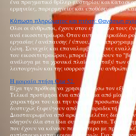
ένα πραγματικό θρίλερ μυστηρίου και κατασκοπ
ερμηνείες, παρερμηνείες και υποθέσεις μέχρι κα
Κόπωση πληρώματος και πτήση: Θανάσιμη σχέση
Ολοι οι άνθρωποι, έχουν στον εγκέφαλο τους ένα
ανά εικοσιτετράωρο. Οταν αυτό το κιρκάδιο ρολ
εργασίας / ανάπαυσης / ύπνου, επαναπρογραμμα
ζώνη. Συνεχείς και επαναλαμβανόμενες εναλλαγέ
του εικοσιτετραώρου, μπορεί να θέσουν το "βι
ανάλογα με τα χρονικά πλαίσια μεταξύ των αλ
λειτουργιών και της ισορροπίας του ανθρώπινου
Η μοιραία πτήση Czar 52.
Είχα την πρόθεση να χρησιμοποιήσω τον εξίσου 
Τελικά προτίμησα ένα απόσπασμα από μία φράσ
χαρακτήρα του και την υφή της προσωπικότητας
δυστυχώς ξεφεύγουν από την παραδεκτή αεροπο
Διασταυρωμένα από αρκετές μελέτες διαφόρων α
οδηγούν όλα στα ίδια συμπεράσματα. Το ατύχημ
που έχουν να κάνουν περισσότερο με προσωπικέ
αντίστοιχο καταμερισμό ευθυνών. Για τον υπογ