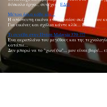
δύσκολο έργο... συνέχεια
ΕΔΩ
Μέτρα δέκα κόβε μία...
Η απίστευτη εικόνα ενός ριναίου σκέλους που
κ
Για εικόνες και σχόλια κάντε κλίκ...
ΕΔΩ
Τι συνέβη στην Πτήση Malaysia 370 ???
Ενα αεροπλάνο του μεγέθους και της τεχνολογίας
κατάπιε...
Δεν μπορώ να το "χωνέψω"... μου είναι βαρύ... ε