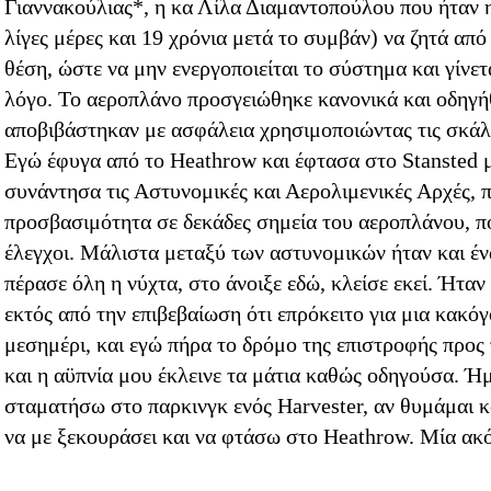
Γιαννακούλιας*, η κα Λίλα Διαμαντοπούλου που ήταν 
λίγες μέρες και 19 χρόνια μετά το συμβάν) να ζητά απ
θέση, ώστε να μην ενεργοποιείται το σύστημα και γίν
λόγο. Το αεροπλάνο προσγειώθηκε κανονικά και οδηγήθ
αποβιβάστηκαν με ασφάλεια χρησιμοποιώντας τις σκάλ
Εγώ έφυγα από το Heathrow και έφτασα στο Stansted 
συνάντησα τις Αστυνομικές και Αερολιμενικές Αρχές, 
προσβασιμότητα σε δεκάδες σημεία του αεροπλάνου, πο
έλεγχοι. Μάλιστα μεταξύ των αστυνομικών ήταν και έν
πέρασε όλη η νύχτα, στο άνοιξε εδώ, κλείσε εκεί. Ήτα
εκτός από την επιβεβαίωση ότι επρόκειτο για μια κακ
μεσημέρι, και εγώ πήρα το δρόμο της επιστροφής προς
και η αϋπνία μου έκλεινε τα μάτια καθώς οδηγούσα. Ή
σταματήσω στο παρκινγκ ενός Harvester, αν θυμάμαι 
να με ξεκουράσει και να φτάσω στο Heathrow. Μία ακ