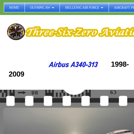
HOME
OLYMPIC AW
HELLENIC AIR FORCE
AIRCRAFT P
1998-
2009