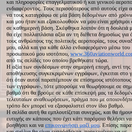
και πληροφορίες επαγγελματικού ή και γενικού αεροπ
ενδιαφέροντος. Τους περισσότερους από αυτούς είχα α
να τους καταγράφω σε μία βάση δεδομένων από χρόνι
και μου ήταν και εξακολουθούν να μου είναι χρήσιμοι
σε καθημερινή βάση. Σκέφθηκα λοιπόν ότι η δουλειά 
θα είχε πολλαπλάσια αξία αν τη διέθετα δημοσίως για 
τους ανθρώπους της πολιτικής αεροπορίας, τους συνα
μου, αλλά και για κάθε άλλο ενδιαφερόμενο μέσω του
προσωπικού μου ισοτόπου,
www.360aviationworld.c
από τις σελίδες του οποίου βρεθήκατε τώρα.
Η αξία των συνδέσμων στην σημερινή εποχή, αντί της
αποθήκευσης συγκεκριμένων εγγράφων, έγκειται στο 
ότι όταν αυτοί παραπέμπουν σε επίσημους ιστότοπους
των εγγράφων-, τότε μπορούμε να θεωρήσουμε σε σημ
βαθμό ότι θα βρούμε σε κάθε επίσκεψή μας τα δεδομέ
τελευταίων αναθεωρήσεων, πράγμα που με οποιονδήπ
τρόπο δεν μπορεί να εξασφαλιστεί στον ίδιο βαθμό.
Η σελίδα αυτή θα εμπλουτίζεται συνεχώς, και θα ήμου
ευτυχής αν κάποιος που έχει κάτι παρόμοιο θελήσει να
βοηθήσει και να
επικοινωνήσει μαζί μου
. Επίσης παρα
και σχόλια θα είναι ευπρόσδεκτα, προκειμένου να με