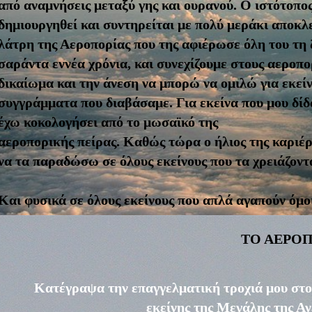
από αναμνήσεις μεταξύ γης και
ουρανού. Ο ιστότοπος
δημιουργηθεί και συντηρείται με πολύ μεράκι
αποκλε
λάτρη της Αεροπορίας που της αφιέρωσε όλη του τη
σαράντα εννέα χρόνια, και συνεχίζουμε στους αεροπ
δικαίωμα και την άνεση να μπορώ να ομιλώ για εκείν
συγγράμματα που διαβάσαμε. Για εκείνα που μου δίδα
έχω κοκολογήσει από το μωσαϊκό της
αεροπορικής πείρας. Καθώς τώρα ο ήλιος της καριέρ
να τα παραδώσω σε όλους εκείνους που τα χρειάζονται
Και φυσικά σε όλους εκείνους που απλά αγαπούν όμοια
ΤΟ ΑΕΡΟΠ
Κατέγραψα την επαγγελματική τροχιά μου στον
εκείνης της Μεγάλης της Α