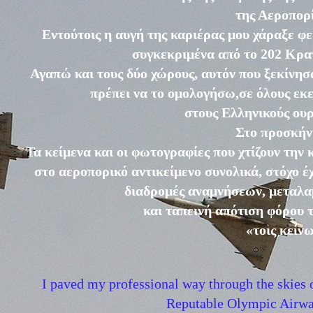
της Αεροπορ
Εντούτοις η αυγή της καριέρας μου χάραξε φ
συγκεκριμένα από το 202 Κρα
Αγαπώ και τους δύο χώρους, αυτόν που ξεκίνησα
πρέπει να το ομολογήσω,
σε όλους εκ
στους Ελληνικούς ουρα
Στο προσκήνι
Τα κείμενα και οι φωτογραφίες που χτίζουν την
στο αεροπορικό αντικείμενο συνολικά, στόχο έ
διαδρομές αναμνήσεων, μεταλα
και ταπεινή απότιση φόρου 
«τοις κείν
I paved my professional way through the skies o
Reputable Olympic Airways